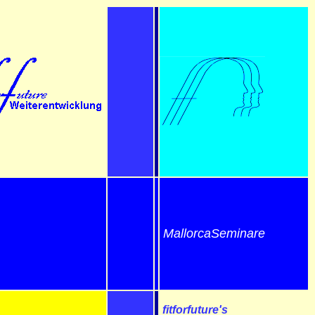
MallorcaSeminare
fitforfuture's