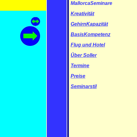
MallorcaSeminare
Kreativität
GehirnKapazität
BasisKompetenz
Flug und Hotel
Über Soller
Termine
Preise
Seminarstil