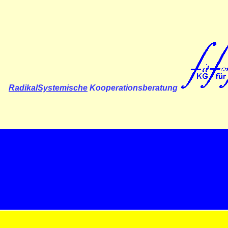
RadikalSystemische
Kooperationsberatung