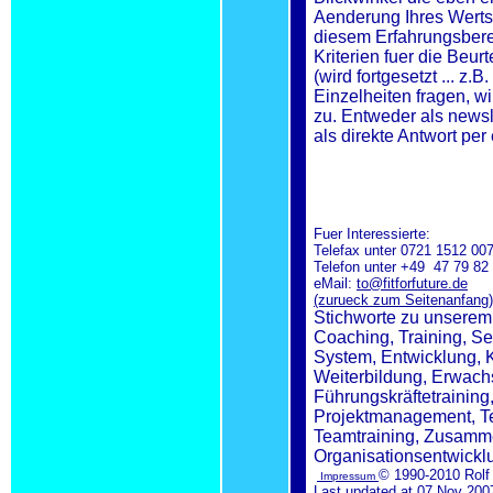
Aenderung Ihres Werts
diesem Erfahrungsbere
Kriterien fuer die Beu
(wird fortgesetzt ... z
Einzelheiten fragen, w
zu. Entweder als newsle
als direkte Antwort per
Fuer Interessierte:
Telefax unter 0721 1512 00
Telefon unter +49 47 79 82 
eMail:
to@fitforfuture.de
(zurueck zum Seitenanfang)
Stichworte zu unserem
Coaching, Training, Sem
System, Entwicklung, K
Weiterbildung, Erwach
Führungskräftetraining
Projektmanagement, Te
Teamtraining, Zusamm
Organisationsentwickl
© 1990-2010 Rolf
Impressum
Last updated at 07 Nov 20