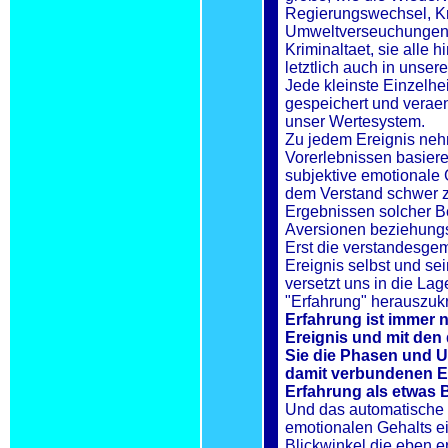
Regierungswechsel, K
Umweltverseuchungen,
Kriminaltaet, sie alle 
letztlich auch in uns
Jede kleinste Einzelhe
gespeichert und veraen
unser Wertesystem.
Zu jedem Ereignis nehm
Vorerlebnissen basiere
subjektive emotionale 
dem Verstand schwer z
Ergebnissen solcher 
Aversionen beziehung
Erst die verstandesg
Ereignis selbst und se
versetzt uns in die Lag
"Erfahrung" herauszukri
Erfahrung ist immer n
Ereignis und mit de
Sie die Phasen und U
damit verbundenen Em
Erfahrung als etwas 
Und das automatische 
emotionalen Gehalts e
Blickwinkel die eben ers