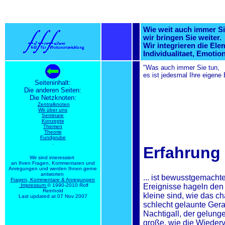
Wie weit auch immer Si
wir bringen Sie weiter.
Wir integrieren die El
Individualitaet, Emotion
"Was auch immer Sie tun,
es ist jedesmal Ihre eigene
Seiteninhalt:
Die anderen Seiten:
Die Netzknoten:
Zentralknoten
Wir über uns
Seminare
Konzepte
Themen
Theorie
Fundgrube
.
Erfahrung
Wir sind interessiert
an Ihren Fragen, Kommentaren und
Anregungen und werden Ihnen gerne
antworten
... ist bewusstgemacht
Fragen, Kommentare & Anregungen
Ereignisse hageln den 
Impressum
© 1990-2010 Rolf
Reinhold
kleine sind, wie das c
Last updated at 07 Nov 2007
schlecht gelaunte Ger
Nachtigall, der gelun
große, wie die Wieder