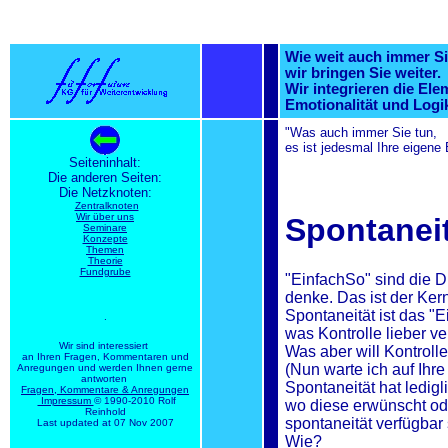
Wie weit auch immer Si
wir bringen Sie weiter.
Wir integrieren die El
Emotionalität und Logik
"Was auch immer Sie tun,
es ist jedesmal Ihre eigene
Seiteninhalt:
Die anderen Seiten:
Die Netzknoten:
Zentralknoten
Wir über uns
Spontanei
Seminare
Konzepte
Themen
Theorie
Fundgrube
"EinfachSo" sind die D
denke. Das ist der Ker
Spontaneität ist das "
.
was Kontrolle lieber ve
Wir sind interessiert
Was aber will Kontroll
an Ihren Fragen, Kommentaren und
(Nun warte ich auf Ihre
Anregungen und werden Ihnen gerne
antworten
Spontaneität hat ledigli
Fragen, Kommentare & Anregungen
Impressum
© 1990-2010 Rolf
wo diese erwünscht ode
Reinhold
spontaneität verfügbar 
Last updated at 07 Nov 2007
Wie?