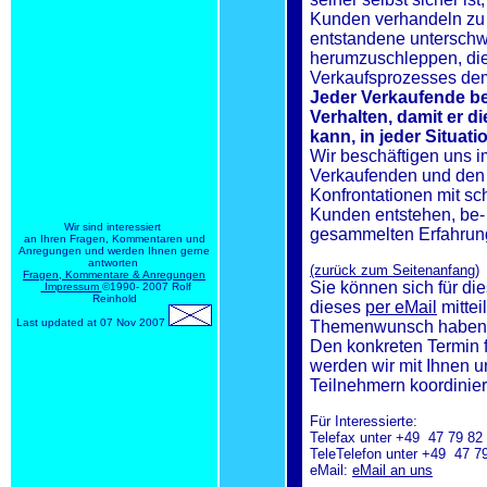
Kunden verhandeln zu 
entstandene unterschwe
herumzuschleppen, die
Verkaufsprozesses dem
Jeder Verkaufende ben
Verhalten, damit er d
kann, in jeder Situat
Wir beschäftigen uns 
Verkaufenden und den 
Konfrontationen mit s
Kunden entstehen, be-
Wir sind interessiert
gesammelten Erfahrunge
an Ihren Fragen, Kommentaren und
Anregungen und werden Ihnen gerne
antworten
(zurück zum Seitenanfang)
Fragen, Kommentare & Anregungen
Sie können sich für d
Impressum
©1990- 2007 Rolf
Reinhold
dieses
per eMail
mittei
Last updated at 07 Nov 2007
Themenwunsch haben, 
Den konkreten Termin 
werden wir mit Ihnen 
Teilnehmern koordinier
Für Interessierte:
Telefax unter +49 47 79 82 
TeleTelefon unter +49 47 79
eMail:
eMail an uns