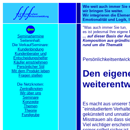
Wie weit auch immer Sie 
wir bringen Sie weiter.
Wir integrieren die Eleme
Emotionalität und Logik, I
"Was auch immer Sie tun,
es ist jedesmal Ihre eigene
Seminartermine
... auf dieser Basis der A
Seiteninhalt:
Komposition aus gründlich
Die VerkaufSeminare:
rund um die Thematik
Kundenbindung
Kundenberater und
Entscheidungshelfer
Persönlichkeitsentwick
Käufer ernstnehmen
Persönlicher Stil
Den eigene
Mit dem Produkt leben
Fragen stellen
weiterentw
Die Netzknoten:
Zentralknoten
Wir über uns
Seminare
Konzepte
Es macht aus unserer 
Themen
"einstudiertem Verhalt
Theorie
gekünstelt und unnatü
Fundgrube
Misstrauen als dass s
Viel wichtiger erschein
seiner selbst sicher ist