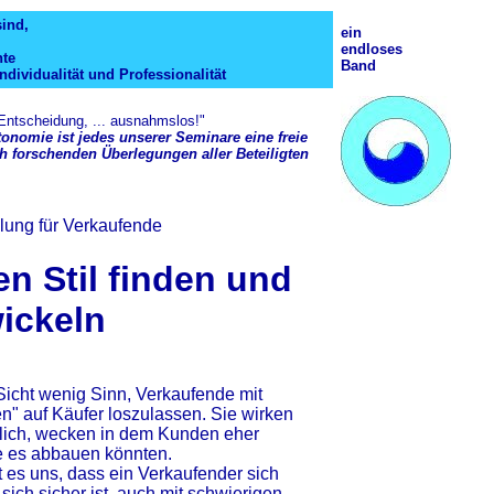
sind,
ein
endloses
nte
Band
ndividualität und Professionalität
 Entscheidung, ... ausnahmslos!"
utonomie ist jedes unserer Seminare eine freie
 forschenden Überlegungen aller Beteiligten
lung für Verkaufende
n Stil finden und
ickeln
Sicht wenig Sinn, Verkaufende mit
en" auf Käufer loszulassen. Sie wirken
rlich, wecken in dem Kunden eher
ie es abbauen könnten.
t es uns, dass ein Verkaufender sich
, sich sicher ist, auch mit schwierigen